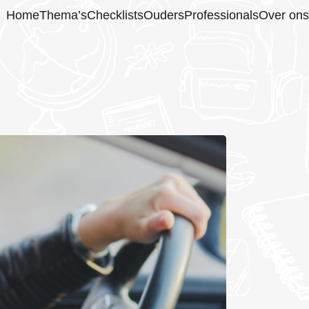
Home
Thema’s
Checklists
Ouders
Professionals
Over ons