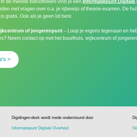
In de meeste bibliotheken vind je een
Informatiepunt Digitale
den met vragen over o.a. je rijbewijs of theorie-examen. De hulp
is gratis. Ook als je geen lid bent.
ijkcentrum of jongerenpunt
– Loop je ergens tegenaan en heb
ies? Neem contact op met het buurthuis, wijkcentrum of jongerenp
a’s >
Digidingen-desk wordt mede ondersteund door
Di
Informatiepunt Digitale Overheid
St