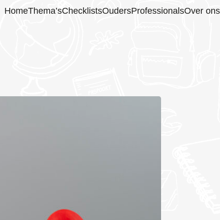
Home
Thema’s
Checklists
Ouders
Professionals
Over ons