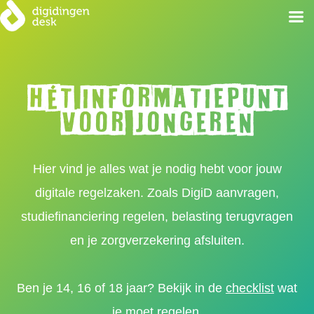
Spring
naar
inhoud
Hét informatiepunt
voor jongeren
Hier vind je alles wat je nodig hebt voor jouw
digitale regelzaken. Zoals DigiD aanvragen,
studiefinanciering regelen, belasting terugvragen
en je zorgverzekering afsluiten.
Ben je 14, 16 of 18 jaar? Bekijk in de
checklist
wat
je moet regelen.