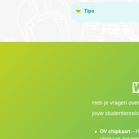
Tips
W
Heb je vragen over
jouw studentenrei
OV chipkaart
– H
chipkaart, het me