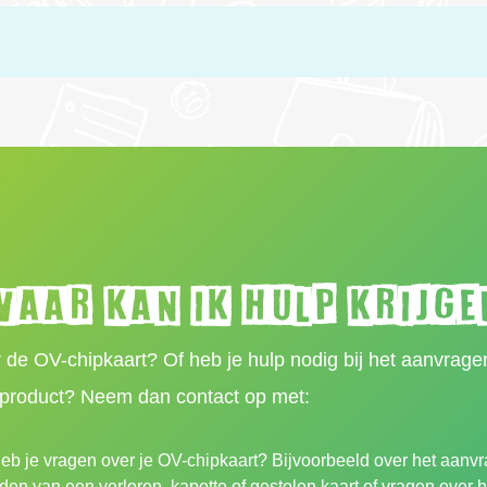
aar kan ik hulp krijge
 de OV-chipkaart? Of heb je hulp nodig bij het aanvrage
sproduct? Neem dan contact op met:
eb je vragen over je OV-chipkaart? Bijvoorbeeld over het aanv
lden van een verloren, kapotte of gestolen kaart of vragen over