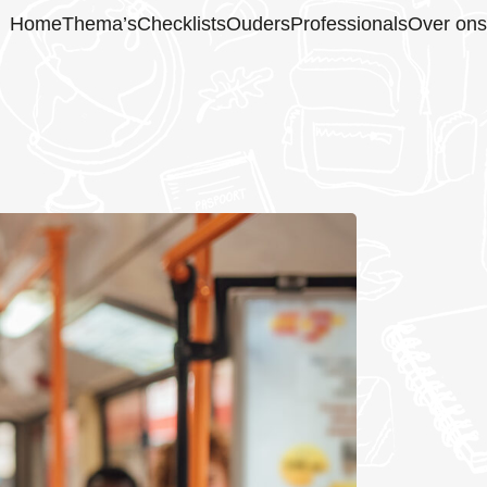
Home
Thema’s
Checklists
Ouders
Professionals
Over ons