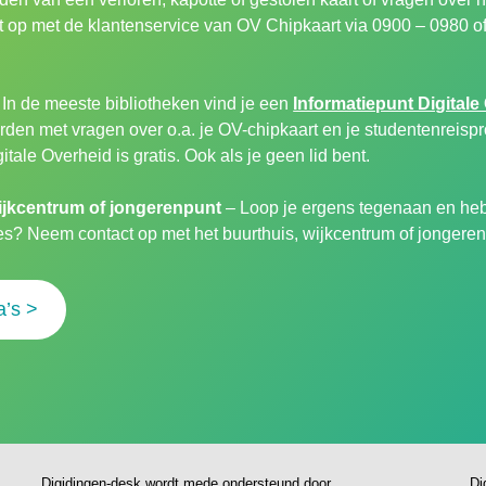
 op met de klantenservice van OV Chipkaart via 0900 – 0980 of
 In de meeste bibliotheken vind je een
Informatiepunt Digitale
den met vragen over o.a. je OV-chipkaart en je studentenreispro
itale Overheid is gratis. Ook als je geen lid bent.
ijkcentrum of jongerenpunt
– Loop je ergens tegenaan en heb
ies? Neem contact op met het buurthuis, wijkcentrum of jongerenp
a’s >
Digidingen-desk wordt mede ondersteund door
Di